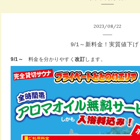
2023
/
08
/
22
9/1～新料金！実質値下げ
9/1～
料金を分かりやすく
改訂
します。